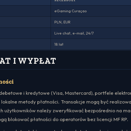
SZCZEGÓŁY
eGaming Curaçao
PLN, EUR
Live chat, e-mail, 24/7
18 lat
AT I WYPŁAT
ności
debetowe i kredytowe (Visa, Mastercard), portfele elektr
 lokalne metody płatności. Transakcje mogą być realizowa
ch użytkowników należy zweryfikować bezpośrednio na mag
gą blokować płatności do operatorów bez licencji MF RP.