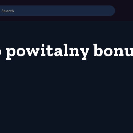
 powitalny bon