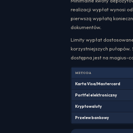
Minimalne kwoty depozytów
realizacji wypłat wynosi o
pierwszą wypłatą konieczne
dokumentów.
Limity wypłat dostosowane
korzystniejszych pułapów. 
dostępna jest na magius-ca
METODA
Karta Visa/Mastercard
Portfel elektroniczny
Kryptowaluty
Przelew bankowy